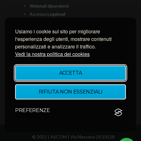
Webmail dipendenti
Accesso Legalmail
PEC Ascom
Usiamo i cookie sul sito per migliorare
Connessione con AnyDesk
l'esperienza degli utenti, mostrare contenuti
Connessione con Ammyy Admin
personalizzati e analizzare il traffico.
Connessione con TeamViewer
Vedi la nostra politica dei cookies
NEWSLETTER
ACCETTA
Inserisci la tua email per restare aggiornato.
RIFIUTA NON ESSENZIALI
PREFERENZE
© 2022 | ASCOM | Via Massena 20 10128