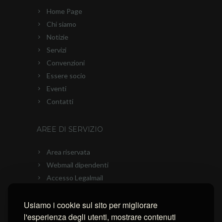
Home Page
Chi siamo
Notizie
Servizi
Convenzioni
Essere socio
Eventi
Contatti
AREE DI SERVIZIO
Area riservata
Webmail dipendenti
Accesso Legalmail
PEC Ascom
Usiamo i cookie sul sito per migliorare
Connessione con AnyDesk
l'esperienza degli utenti, mostrare contenuti
Connessione con Ammyy Admin